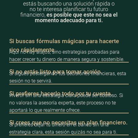
estás buscando una solución rápida o
no te interesa planificar tu futuro
financiero,
es posible que este no sea el
momento adecuado para ti.
Si buscas fórmulas mágicas para hacerte
rico rápidamente.
Aquí no hay atajos, sino estrategias probadas para
hacer crecer tu dinero de manera segura y sostenible.
Si no estás listo para tomar acción.
Si sigues postergando tus decisiones financieras, esta
sesión no te servirá.
Si prefieres hacerlo todo por tu cuenta.
Invertir sin una estrategia clara puede ser costoso. Si
no valoras la asesoría experta, este proceso no te
aportará lo que realmente ofrece.
Si crees que no necesitas un plan financiero.
Si prefieres dejar tu dinero en el banco sin una
estrategia clara, esta sesión quizás no sea para ti.