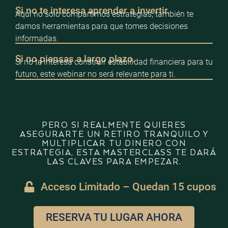
Si no te interesa aprender a invertir.
Aquí no solo compartimos estrategias, también te
damos herramientas para que tomes decisiones
informadas.
Si no piensas a largo plazo.
Si no te interesa construir estabilidad financiera para tu
futuro, este webinar no será relevante para ti.
PERO SI REALMENTE QUIERES
ASEGURARTE UN RETIRO TRANQUILO Y
MULTIPLICAR TU DINERO CON
ESTRATEGIA, ESTA MASTERCLASS TE DARÁ
LAS CLAVES PARA EMPEZAR.
Acceso Limitado – Quedan 15 cupos
RESERVA TU LUGAR AHORA