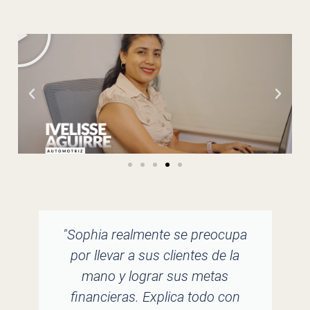
"Sophia realmente se preocupa
"D
por llevar a sus clientes de la
t
mano y lograr sus metas
u
financieras. Explica todo con
q