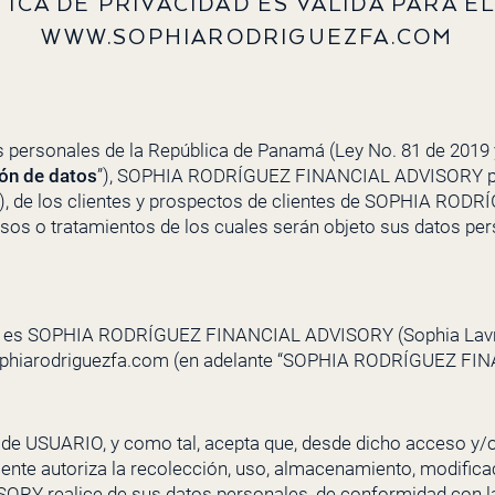
TICA DE PRIVACIDAD ES VÁLIDA PARA EL
WWW.SOPHIARODRIGUEZFA.COM
 personales de la República de Panamá (Ley No. 81 de 2019 
ión de datos
”),
SOPHIA RODRÍGUEZ FINANCIAL ADVISORY
p
”), de los clientes y prospectos de clientes de
SOPHIA RODRÍ
 usos o tratamientos de los cuales serán objeto sus datos pe
s es
SOPHIA RODRÍGUEZ FINANCIAL ADVISORY
(Sophia Lav
phiarodriguezfa.com
(en adelante “
SOPHIA RODRÍGUEZ FIN
n de USUARIO, y como tal, acepta que, desde dicho acceso y
mente autoriza la recolección, uso, almacenamiento, modificac
ISORY
realice de sus datos personales, de conformidad con 