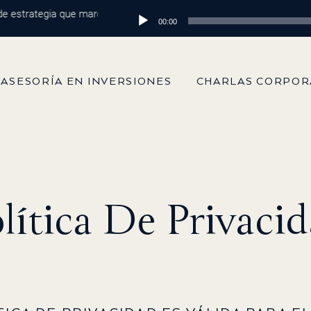
estrategia que marca la diferencia
Reproductor
Episodio 215: De 100 mil dólares a
00:00
de
audio
ASESORÍA EN INVERSIONES
CHARLAS CORPOR
lítica De Privaci