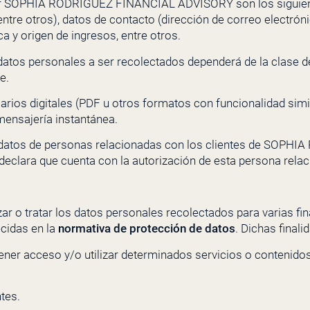
r
SOPHIA RODRÍGUEZ FINANCIAL ADVISORY
son los siguie
tre otros), datos de contacto (dirección de correo electróni
a y origen de ingresos, entre otros.
 datos personales a ser recolectados dependerá de la clase 
e.
rios digitales (PDF u otros formatos con funcionalidad simil
mensajería instantánea.
datos de personas relacionadas con los clientes de
SOPHIA 
te declara que cuenta con la autorización de esta persona rel
zar o tratar los datos personales recolectados para varias f
ecidas en la
normativa de protección de datos
. Dichas finali
ner acceso y/o utilizar determinados servicios o contenido
tes.