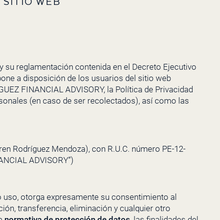
 SITIO WEB
y su reglamentación contenida en el Decreto Ejecutivo
one a disposición de los usuarios del sitio web
GUEZ FINANCIAL ADVISORY
, la Política de Privacidad
rsonales (en caso de ser recolectados), así como las
ren Rodríguez Mendoza), con R.U.C. número PE-12-
ANCIAL ADVISORY
”)
/o uso, otorga expresamente su consentimiento al
ión, transferencia, eliminación y cualquier otro
la
normativa de protección de datos
, las finalidades del