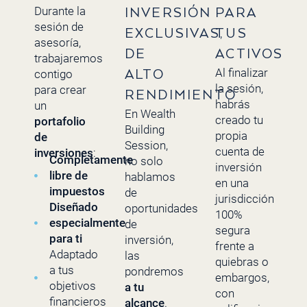
Durante la
INVERSIÓN
PARA
sesión de
EXCLUSIVAS,
TUS
asesoría,
DE
ACTIVOS
trabajaremos
Al finalizar
contigo
ALTO
la sesión,
para crear
RENDIMIENTO
habrás
un
En Wealth
creado tu
portafolio
Building
propia
de
Session,
cuenta de
inversiones
:
Completamente
no solo
inversión
libre de
hablamos
en una
impuestos
de
jurisdicción
Diseñado
oportunidades
100%
especialmente
de
segura
para ti
inversión,
frente a
Adaptado
las
quiebras o
a tus
pondremos
embargos,
objetivos
a tu
con
financieros
alcance
.