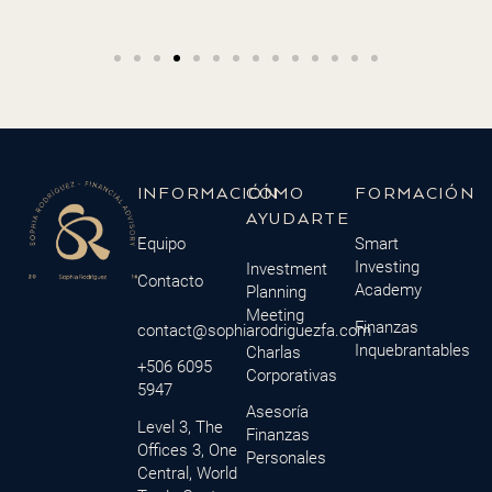
INFORMACIÓN
CÓMO
FORMACIÓN
AYUDARTE
Equipo
Smart
Investing
Investment
Contacto
Academy
Planning
Meeting
Finanzas
contact@sophiarodriguezfa.com
Inquebrantables
Charlas
+506 6095
Corporativas
5947
Asesoría
Level 3, The
Finanzas
Offices 3, One
Personales
Central, World