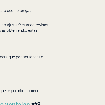
para que no tengas
r o ajustar? cuando revisas
ayas obteniendo, estás
anera que podrás tener un
 que te permiten obtener
s ventajas
**3