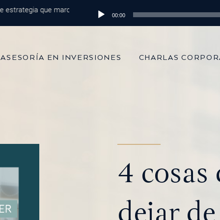
trategia que marca la diferencia
Reproductor
Episodio 215: De 100 mil dólares al 
00:00
de
audio
ASESORÍA EN INVERSIONES
CHARLAS CORPOR
4 cosas
dejar de