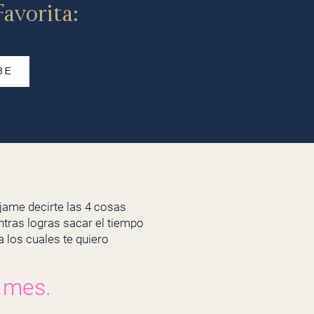
avorita:
BE
éjame decirte las 4 cosas
tras logras sacar el tiempo
 los cuales te quiero
l mes.