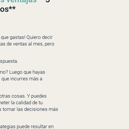
sos**
 que gastas! Quiero decir
tas de ventas al mes, pero
espuesta.
Cómo? Luego que hayas
s que incurres más a
e otras cosas. Y puedes
ter la calidad de tu
das tomar las decisiones más
rategias puede resultar en