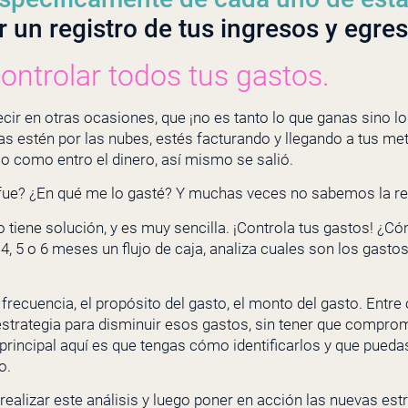
r un registro de tus ingresos y egre
ontrolar todos tus gastos.
ir en otras ocasiones, que ¡no es tanto lo que ganas sino lo
s estén por las nubes, estés facturando y llegando a tus me
o como entro el dinero, así mismo se salió.
 fue? ¿En qué me lo gasté? Y muchas veces no sabemos la r
o tiene solución, y es muy sencilla. ¡Controla tus gastos! ¿
, 5 o 6 meses un flujo de caja, analiza cuales son los gasto
a frecuencia, el propósito del gasto, el monto del gasto. Entr
strategia para disminuir esos gastos, sin tener que comprome
 principal aquí es que tengas cómo identificarlos y que pue
o.
ealizar este análisis y luego poner en acción las nuevas est