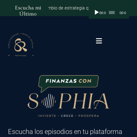
Escucha mi
ares al millón: el cambio de estrategia que marca la diferencia
Epis
Reproductor
Último
00:00
00:00
de
Episodio:
audio
Podcast Finanzas con Sophia
Escucha los episodios en tu plataforma