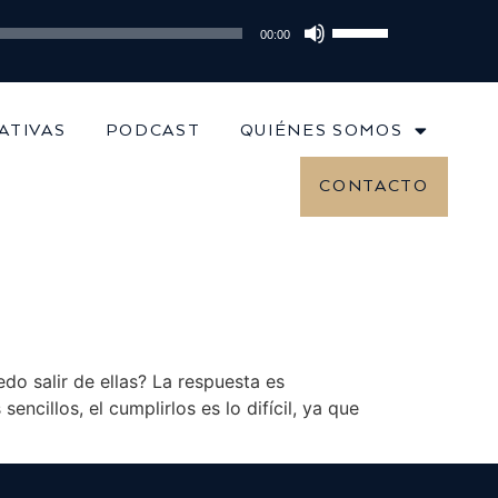
lares al millón: el cambio de estrategia que marca la diferencia
Utiliza
00:00
las
teclas
de
flecha
ATIVAS
PODCAST
QUIÉNES SOMOS
arriba/abajo
para
CONTACTO
aumentar
o
disminuir
el
volumen.
o salir de ellas? La respuesta es
cillos, el cumplirlos es lo difícil, ya que