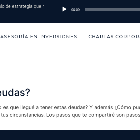
io de estrategia que marca la diferencia
Reproductor
Episodio 215: De 100 mil dó
00:00
de
audio
ASESORÍA EN INVERSIONES
CHARLAS CORPOR
eudas?
o es que llegué a tener estas deudas? Y además ¿Cómo pued
us circunstancias. Los pasos que te compartiré son pasos sen