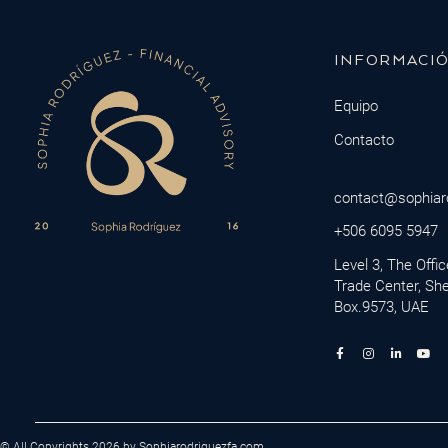
INFORMACI
Equipo
Contacto
contact@sophiar
+506 6095 5947
Level 3, The Offi
Trade Center, Sh
Box.9573, UAE
© All Copyrights 2026 by Sophiarodriguezfa.com