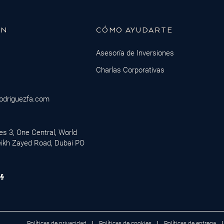
ÓN
CÓMO AYUDARTE
Asesoría de Inversiones
Charlas Corporativas
odriguezfa.com
ces 3, One Central, World
eikh Zayed Road, Dubai PO
Políticas de privacidad
Políticas de cookies
Políticas de entrega