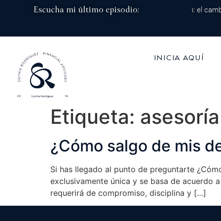
Escucha mi último episodio:
Episodio 215: De 100 mil dólares al millón: el camb
INICIA AQUÍ
Etiqueta:
asesoría
¿Cómo salgo de mis d
Si has llegado al punto de preguntarte ¿Cóm
exclusivamente única y se basa de acuerdo a t
requerirá de compromiso, disciplina y […]