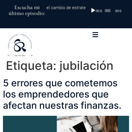
Escucha mi
00 mil dólares al millón: el cambio de estrategia que marca la diferen
Reproductor
00:00
00:00
último episodio:
de
audio
Etiqueta:
jubilación
5 errores que cometemos
los emprendedores que
afectan nuestras finanzas.