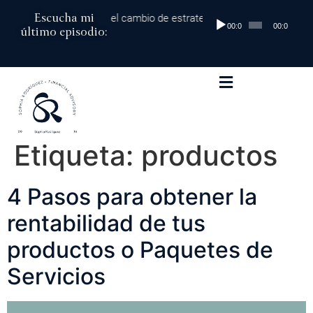
Escucha mi
00 mil dólares al millón: el cambio de estrategia que marca la diferen
Reproductor
00:00
00:00
último episodio:
de
audio
Etiqueta:
productos
4 Pasos para obtener la
rentabilidad de tus
productos o Paquetes de
Servicios