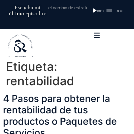
Escucha mi
00 mil dólares al millón: el cambio de estrategia que marca la difere
Reproductor
00:00
00:00
último episodio:
de
audio
Etiqueta:
rentabilidad
4 Pasos para obtener la
rentabilidad de tus
productos o Paquetes de
Servicios