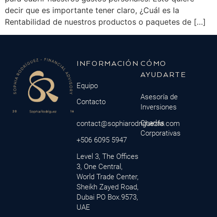
decir que es importante tener claro, ¿Cuál es la
Rentabilidad de nuestros productos o paquetes de […]
INFORMACIÓN
CÓMO
AYUDARTE
Equipo
Asesoría de
Contacto
Inversiones
Charlas
contact@sophiarodriguezfa.com
Corporativas
+506 6095 5947
Level 3, The Offices
3, One Central,
World Trade Center,
Sheikh Zayed Road,
Dubai PO Box.9573,
UAE