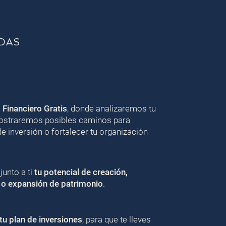
DAS
o Financiero Gratis
, donde analizaremos tu
 mostraremos posibles caminos para
de inversión o fortalecer tu organización
unto a ti
tu potencial de creación,
 o expansión de patrimonio
.
u plan de inversiones
, para que te lleves