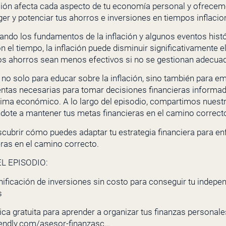
ión afecta cada aspecto de tu economía personal y ofrecem
eger y potenciar tus ahorros e inversiones en tiempos inflacio
ando los fundamentos de la inflación y algunos eventos hist
 el tiempo, la inflación puede disminuir significativamente el
ros ahorros sean menos efectivos si no se gestionan adecu
 no solo para educar sobre la inflación, sino también para e
entas necesarias para tomar decisiones financieras informa
clima económico. A lo largo del episodio, compartimos nuestr
ndote a mantener tus metas financieras en el camino correct
ubrir cómo puedes adaptar tu estrategia financiera para enfr
ras en el camino correcto.
L EPISODIO:
nificación de inversiones sin costo para conseguir tu indepe
s
ca gratuita para aprender a organizar tus finanzas personales 
lendly.com/asesor-finanzasc…