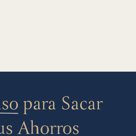
aso
para Sacar
us Ahorros