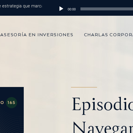
rategia que marca la diferencia
Reproductor
Episodio 215: De 100 mil dólares al 
00:00
de
audio
ASESORÍA EN INVERSIONES
CHARLAS CORPOR
Episodio
Navegan