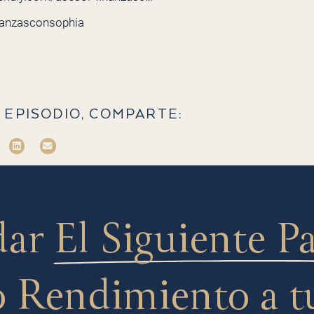
nanzasconsophia
 EPISODIO, COMPARTE:
dar
El Siguiente P
 Rendimiento a t