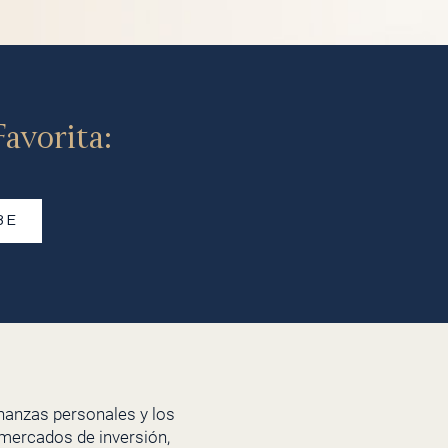
avorita:
BE
inanzas personales y los
 mercados de inversión,