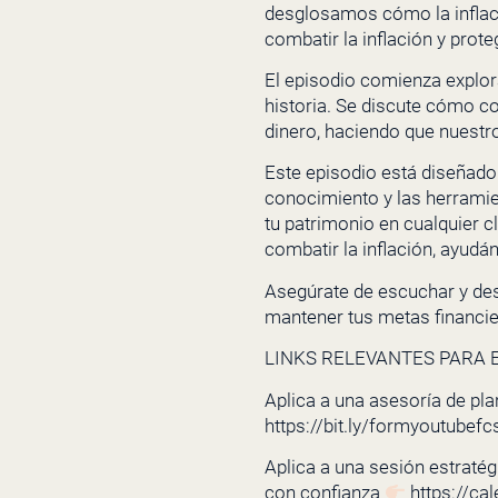
desglosamos cómo la inflac
combatir la inflación y prot
El episodio comienza explor
historia. Se discute cómo con
dinero, haciendo que nuest
Este episodio está diseñado
conocimiento y las herrami
tu patrimonio en cualquier 
combatir la inflación, ayudá
Asegúrate de escuchar y desc
mantener tus metas financie
LINKS RELEVANTES PARA E
Aplica a una asesoría de pla
https://bit.ly/formyoutubefc
Aplica a una sesión estratégi
con confianza
https://ca