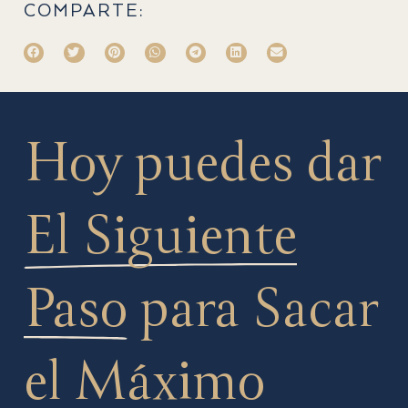
COMPARTE:
Hoy puedes dar
El Siguiente
Paso
para Sacar
el Máximo