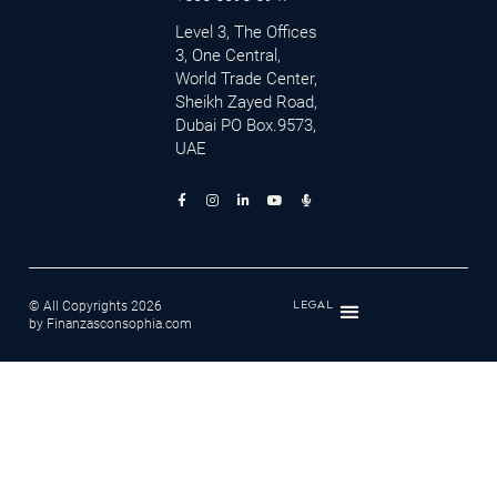
Level 3, The Offices
3, One Central,
World Trade Center,
Sheikh Zayed Road,
Dubai PO Box.9573,
UAE
© All Copyrights 2026
LEGAL
by Finanzasconsophia.com