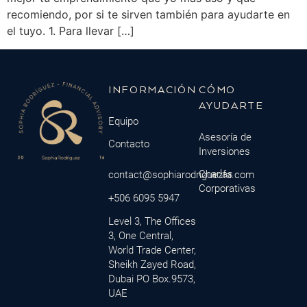
recomiendo, por si te sirven también para ayudarte en
el tuyo. 1. Para llevar […]
INFORMACIÓN
CÓMO
AYUDARTE
Equipo
Asesoría de
Contacto
Inversiones
Charlas
contact@sophiarodriguezfa.com
Corporativas
+506 6095 5947
Level 3, The Offices
3, One Central,
World Trade Center,
Sheikh Zayed Road,
Dubai PO Box.9573,
UAE