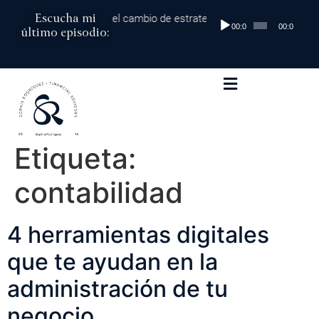
Escucha mi
00 mil dólares al millón: el cambio de estrategia que marca la diferen
Reproductor
00:00
00:00
último episodio:
de
audio
Etiqueta:
contabilidad
4 herramientas digitales
que te ayudan en la
administración de tu
negocio.