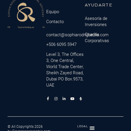
AYUDARTE
Equipo
Asesoría de
Contacto
Inversiones
Charlas
contact@sophiarodriguezfa.com
Corporativas
+506 6095 5947
Level 3, The Offices
3, One Central,
World Trade Center,
Sheikh Zayed Road,
Dubai PO Box.9573,
UAE
© All Copyrights 2026
LEGAL