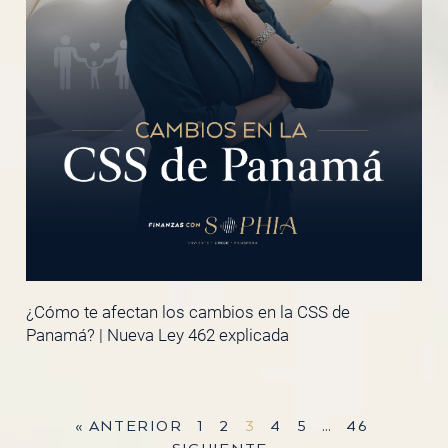
¿Cómo te afectan los cambios en la CSS de
Panamá? | Nueva Ley 462 explicada
« ANTERIOR
1
2
3
4
5
…
46