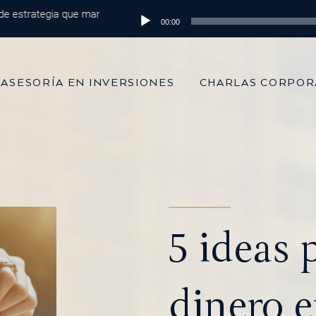
trategia que marca la diferencia
Reproductor
Episodio 215: De 100 mil dólares al
00:00
de
audio
ASESORÍA EN INVERSIONES
CHARLAS CORPOR
5 ideas 
dinero 