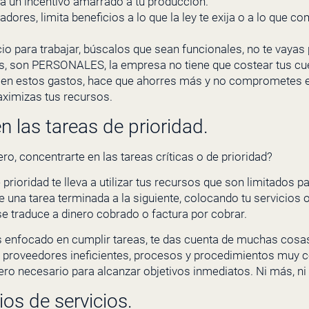
ya un incentivo amarrado a tu producción.
dores, limita beneficios a lo que la ley te exija o a lo que c
 para trabajar, búscalos que sean funcionales, no te vayas po
s, son PERSONALES, la empresa no tiene que costear tus cu
en estos gastos, hace que ahorres más y no comprometes el
aximizas tus recursos.
n las tareas de prioridad.
o, concentrarte en las tareas críticas o de prioridad?
 prioridad te lleva a utilizar tus recursos que son limitados p
e una tarea terminada a la siguiente, colocando tu servicios
se traduce a dinero cobrado o factura por cobrar.
s enfocado en cumplir tareas, te das cuenta de muchas cosa
 proveedores ineficientes, procesos y procedimientos muy c
nero necesario para alcanzar objetivos inmediatos. Ni más, n
os de servicios.