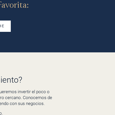
avorita:
BE
iento?
eremos invertir el poco o
uturo cercano. Conocemos de
endo con sus negocios.
o.