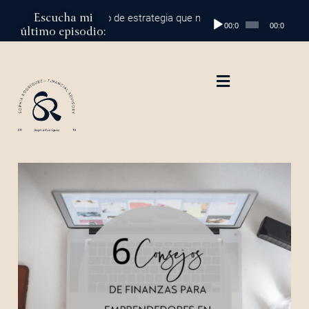
Escucha mi
al millón: el cambio de estrategia que marca la diferencia
Reproductor
Episodio 
00:00
00:00
último episodio:
de
audio