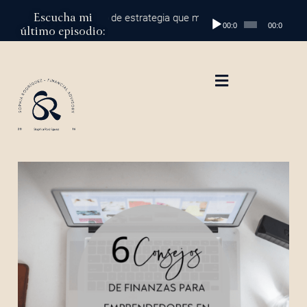
Escucha mi
al millón: el cambio de estrategia que marca la diferencia
Reproductor
Episodio 2
00:00
00:00
último episodio:
de
audio