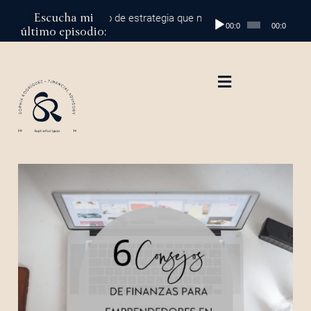
Escucha mi
al millón: el cambio de estrategia que marca la diferencia
Reproductor
Episodio 
00:00
00:00
último episodio:
de
audio