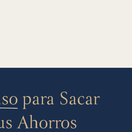
aso
para Sacar
us Ahorros