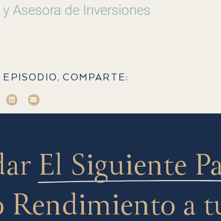
 y Asesora de Inversiones
 EPISODIO, COMPARTE:
dar
El Siguiente P
 Rendimiento a t