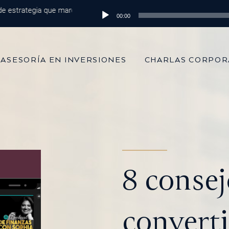
trategia que marca la diferencia
Reproductor
Episodio 215: De 100 mil dólares al 
00:00
de
audio
ASESORÍA EN INVERSIONES
CHARLAS CORPOR
8 consej
converti