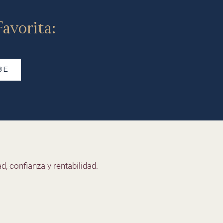
avorita:
BE
d, confianza y rentabilidad.