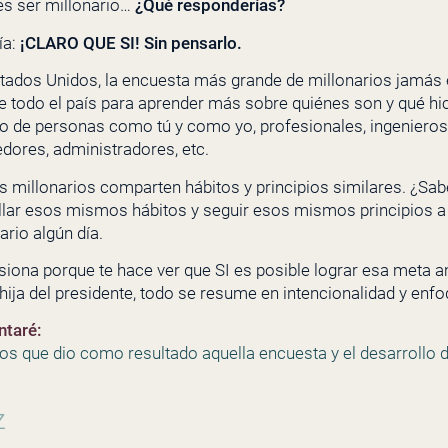
res ser millonario…
¿Qué responderías?
ía:
¡CLARO QUE SI! Sin pensarlo.
stados Unidos, la encuesta más grande de millonarios jamás
e todo el país para aprender más sobre quiénes son y qué hic
blo de personas como tú y como yo, profesionales, ingenieros
dores, administradores, etc.
s millonarios comparten hábitos y principios similares. ¿Sab
ar esos mismos hábitos y seguir esos mismos principios a p
ario algún día.
iona porque te hace ver que SI es posible lograr esa meta a
 hija del presidente, todo se resume en intencionalidad y enfo
ntaré:
jos que dio como resultado aquella encuesta y el desarrollo 
z