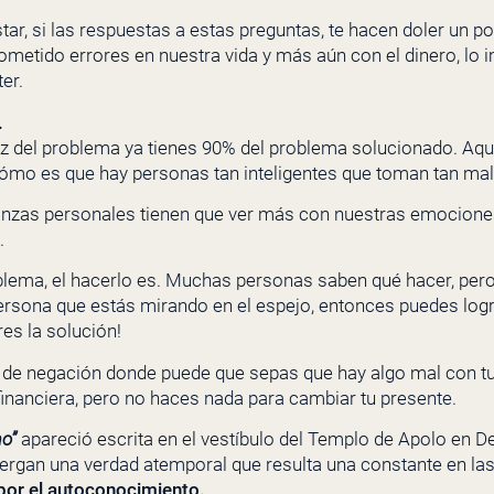
tar, si las respuestas a estas preguntas, te hacen doler un p
metido errores en nuestra vida y más aún con el dinero, lo 
er.
.
raíz del problema ya tienes 90% del problema solucionado. Aq
Cómo es que hay personas tan inteligentes que toman tan mal
anzas personales tienen que ver más con nuestras emocion
.
blema, el hacerlo es. Muchas personas saben qué hacer, per
persona que estás mirando en el espejo, entonces puedes logra
es la solución!
 de negación donde puede que sepas que hay algo mal con t
financiera, pero no haces nada para cambiar tu presente.
o”
apareció escrita en el vestíbulo del Templo de Apolo en D
lbergan una verdad atemporal que resulta una constante en la
 por el autoconocimiento.