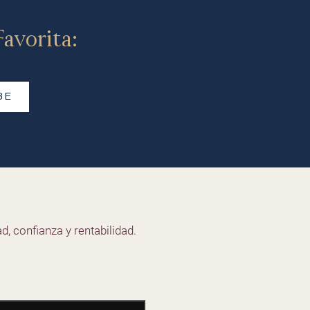
avorita:
BE
d, confianza y rentabilidad.