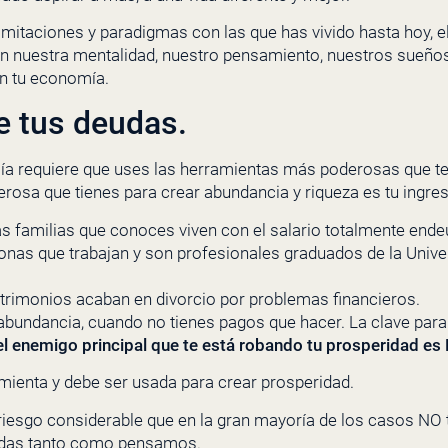
mitaciones y paradigmas con las que has vivido hasta hoy, el l
n nuestra mentalidad, nuestro pensamiento, nuestros sueños
on tu economía.
e tus deudas.
a requiere que uses las herramientas más poderosas que t
rosa que tienes para crear abundancia y riqueza es tu ingres
as familias que conoces viven con el salario totalmente end
onas que trabajan y son profesionales graduados de la Unive
trimonios acaban en divorcio por problemas financieros.
er abundancia, cuando no tienes pagos que hacer. La clave para
el enemigo principal que te está robando tu prosperidad e
ienta y debe ser usada para crear prosperidad.
iesgo considerable que en la gran mayoría de los casos NO t
adas tanto como pensamos.