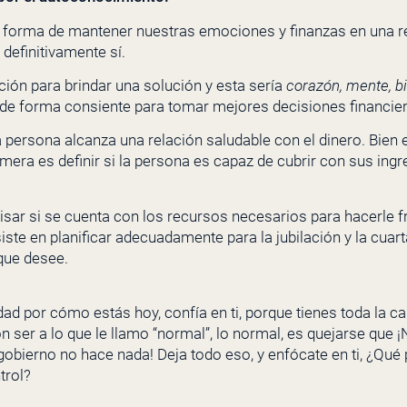
una forma de mantener nuestras emociones y finanzas en una r
 definitivamente sí.
ión para brindar una solución y esta sería
corazón, mente, bi
e forma consiente para tomar mejores decisiones financier
persona alcanza una relación saludable con el dinero. Bien e
imera es definir si la persona es capaz de cubrir con sus ing
cisar si se cuenta con los recursos necesarios para hacerle f
ste en planificar adecuadamente para la jubilación y la cuarta
que desee.
d por cómo estás hoy, confía en ti, porque tienes toda la ca
ser a lo que le llamo “normal”, lo normal, es quejarse que ¡No
obierno no hace nada! Deja todo eso, y enfócate en ti, ¿Qué
trol?