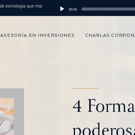
estrategia que marca la diferencia
Reproductor
Episodio 215: De 100 mil dólares 
00:00
de
audio
ASESORÍA EN INVERSIONES
CHARLAS CORPOR
4 Forma
poderos