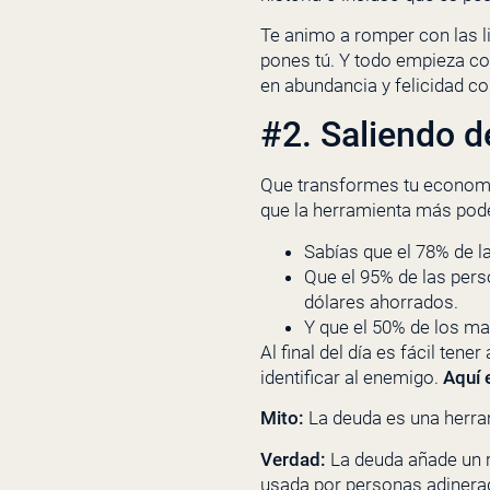
Te animo a romper con las li
pones tú. Y todo empieza co
en abundancia y felicidad c
#2. Saliendo d
Que transformes tu economí
que la herramienta más pode
Sabías que el 78% de l
Que el 95% de las pers
dólares ahorrados.
Y que el 50% de los ma
Al final del día es fácil ten
identificar al enemigo.
Aquí 
Mito:
La deuda es una herram
Verdad:
La deuda añade un r
usada por personas adiner