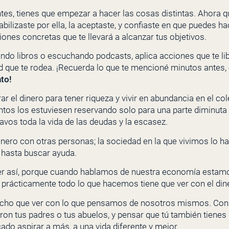
ntes, tienes que empezar a hacer las cosas distintas. Ahora 
abilizaste por ella, la aceptaste, y confiaste en que puedes ha
es concretas que te llevará a alcanzar tus objetivos.
ndo libros o escuchando podcasts, aplica acciones que te li
ad que te rodea. ¡Recuerda lo que te mencioné minutos antes,
nto!
r el dinero para tener riqueza y vivir en abundancia en el col
os los estuviesen reservando solo para una parte diminuta d
avos toda la vida de las deudas y la escasez.
inero con otras personas; la sociedad en la que vivimos lo h
 hasta buscar ayuda.
ser así, porque cuando hablamos de nuestra economía esta
, prácticamente todo lo que hacemos tiene que ver con el din
cho que ver con lo que pensamos de nosotros mismos. Con
eron tus padres o tus abuelos, y pensar que tú también tienes
cado aspirar a más, a una vida diferente y mejor.