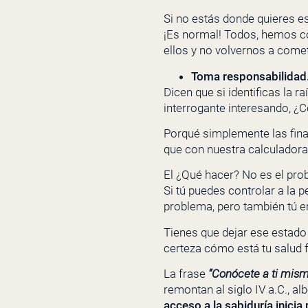
Si no estás donde quieres es
¡Es normal! Todos, hemos co
ellos y no volvernos a comet
Toma responsabilidad
Dicen que si identificas la 
interrogante interesando, ¿
Porqué simplemente las fin
que con nuestra calculadora
El ¿Qué hacer? No es el pro
Si tú puedes controlar a la 
problema, pero también tú er
Tienes que dejar ese estado
certeza cómo está tu salud 
La frase
“Conócete a ti mism
remontan al siglo IV a.C., a
acceso a la sabiduría inicia