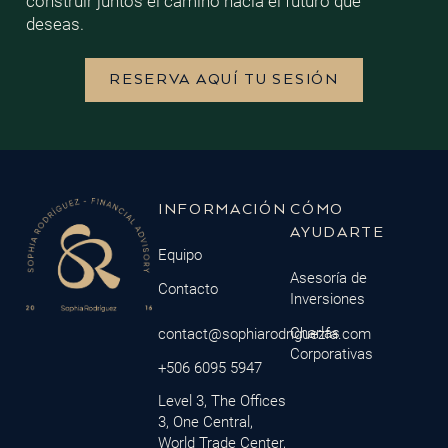
construir juntos el camino hacia el futuro que
deseas.
RESERVA AQUÍ TU SESIÓN
INFORMACIÓN
CÓMO
AYUDARTE
Equipo
Asesoría de
Contacto
Inversiones
Charlas
contact@sophiarodriguezfa.com
Corporativas
+506 6095 5947
Level 3, The Offices
3, One Central,
World Trade Center,