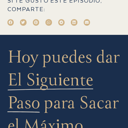
SI TE GUSTÓ ESTE EPISODIO,
COMPARTE:
Hoy puedes dar
El Siguiente
Paso
para Sacar
el Máximo