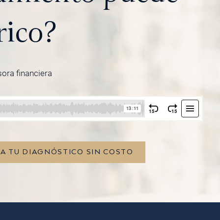
rico?
sora financiera
TA TU DIAGNÓSTICO SIN COSTO