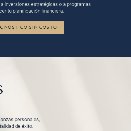
 a inversiones estratégicas o a programas
er tu planificación financiera.
AGNÓSTICO SIN COSTO
s
inanzas personales,
lidad de éxito.