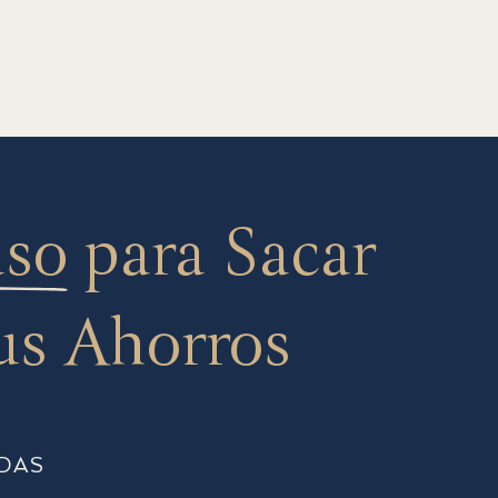
aso
para Sacar
us Ahorros
DAS