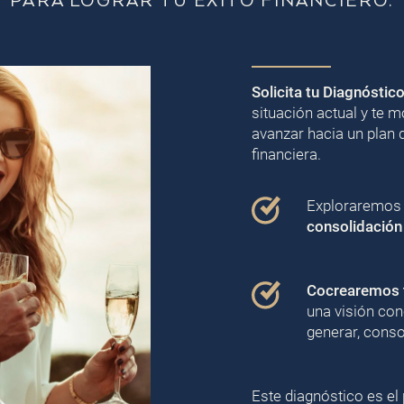
PARA LOGRAR TU ÉXITO FINANCIERO.
Solicita tu Diagnóstic
situación actual y te
avanzar hacia un plan 
financiera.
Exploraremos j
consolidación
Cocrearemos t
una visión con
generar, conso
Este diagnóstico es el 