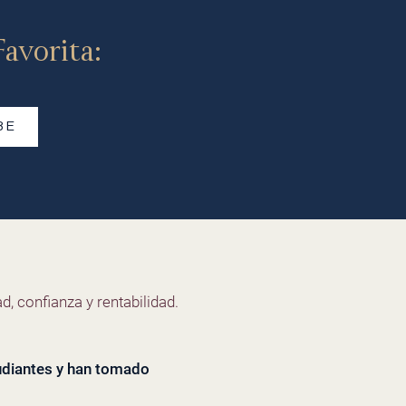
avorita:
BE
d, confianza y rentabilidad.
tudiantes y han tomado