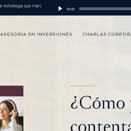
rategia que marca la diferencia
Reproductor
Episodio 215: De 100 mil dólares al m
00:00
de
audio
ASESORÍA EN INVERSIONES
CHARLAS CORPOR
¿Cómo p
content