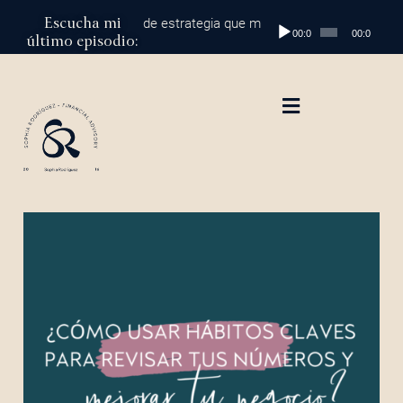
Escucha mi
 millón: el cambio de estrategia que marca la diferencia
Reproductor
Episodio 21
00:00
00:00
último episodio:
de
audio