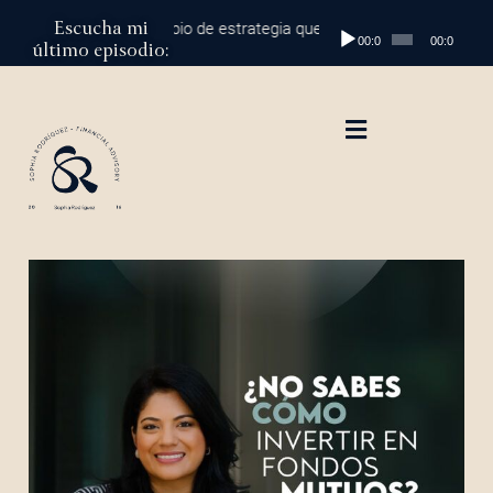
Escucha mi
s al millón: el cambio de estrategia que marca la diferencia
Reproductor
Episodio
00:00
00:00
último episodio:
de
audio