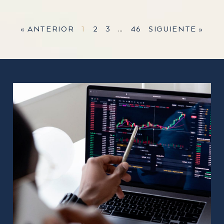
« ANTERIOR
1
2
3
…
46
SIGUIENTE »