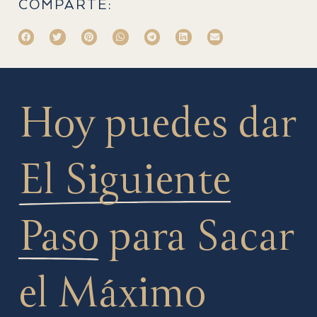
COMPARTE:
Hoy puedes dar
El Siguiente
Paso
para Sacar
el Máximo