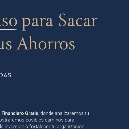
aso
para Sacar
us Ahorros
DAS
o Financiero Gratis
, donde analizaremos tu
 mostraremos posibles caminos para
de inversión o fortalecer tu organización