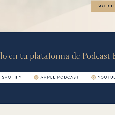
SOLICI
lo en tu plataforma de Podcast F
SPOTIFY
APPLE PODCAST
YOUTU