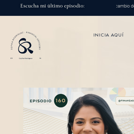
Escucha mi último episodio:
Episodio 215: De 100 mil dólares al millón: el cambio de est
INICIA AQUÍ