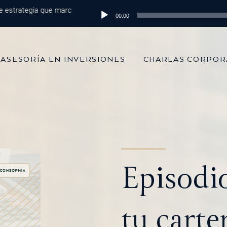
rategia que marca la diferencia
Reproductor
Episodio 215: De 100 mil dólares al m
00:00
de
audio
ASESORÍA EN INVERSIONES
CHARLAS CORPOR
Episodi
tu carte