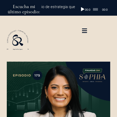
Escucha mi
 al millón: el cambio de estrategia que marca la diferencia
Reproductor
Episodio
00:00
00:00
último episodio:
de
audio