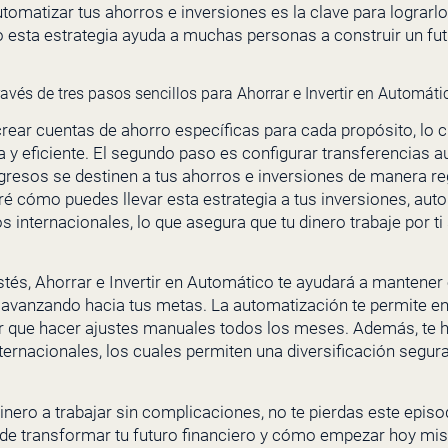
tomatizar tus ahorros e inversiones es la clave para lograr
 esta estrategia ayuda a muchas personas a construir un futu
través de tres pasos sencillos para Ahorrar e Invertir en Automáti
ar cuentas de ahorro específicas para cada propósito, lo cu
y eficiente. El segundo paso es configurar transferencias au
ngresos se destinen a tus ahorros e inversiones de manera reg
aré cómo puedes llevar esta estrategia a tus inversiones, au
nternacionales, lo que asegura que tu dinero trabaje por ti
s, Ahorrar e Invertir en Automático te ayudará a mantener e
avanzando hacia tus metas. La automatización te permite en
ner que hacer ajustes manuales todos los meses. Además, te h
ternacionales, los cuales permiten una diversificación segur
 dinero a trabajar sin complicaciones, no te pierdas este ep
ede transformar tu futuro financiero y cómo empezar hoy mi