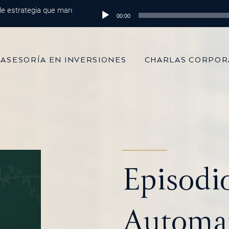
rategia que marca la diferencia
Reproductor
Episodio 215: De 100 mil dólares al m
00:00
de
audio
ASESORÍA EN INVERSIONES
CHARLAS CORPOR
Episodio
Automat