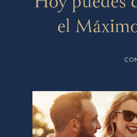
Hoy puedes 
el Máximo
CO