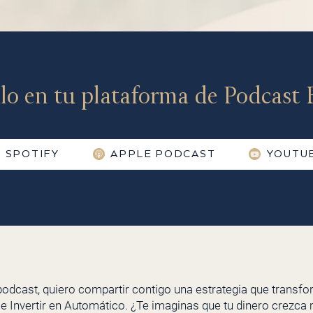
lo en tu plataforma de Podcast F
SPOTIFY
APPLE PODCAST
YOUTU
 podcast, quiero compartir contigo una estrategia que transf
 e Invertir en Automático. ¿Te imaginas que tu dinero crezc