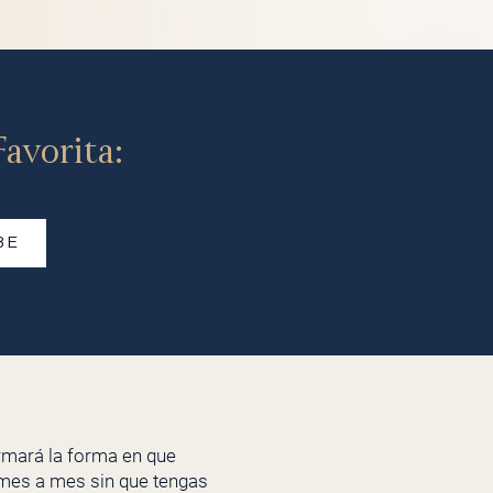
avorita:
BE
ormará la forma en que
a mes a mes sin que tengas