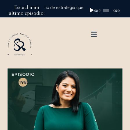
Escucha mi
al millón: el cambio de estrategia que marca la diferencia
Reproductor
Episodio 
00:00
00:00
último episodio:
de
audio