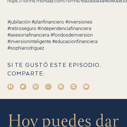
https://forms.monday.com/forms/6dd3bba3a46360b83
#jubilación #planfinanciero #inversiones
#retiroseguro #independenciafinanciera
#asesoríafinanciera #fondosdeinversion
#inversioninteligente #educacionfinanciera
#sophiarodriguez
SI TE GUSTÓ ESTE EPISODIO,
COMPARTE:
Hoy puedes dar