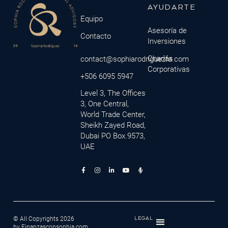
AYUDARTE
Equipo
Asesoría de
Contacto
Inversiones
Charlas
contact@sophiarodriguezfa.com
Corporativas
+506 6095 5947
Level 3, The Offices
3, One Central,
World Trade Center,
Sheikh Zayed Road,
Dubai PO Box.9573,
UAE
© All Copyrights 2026
LEGAL
by Finanzasconsophia.com