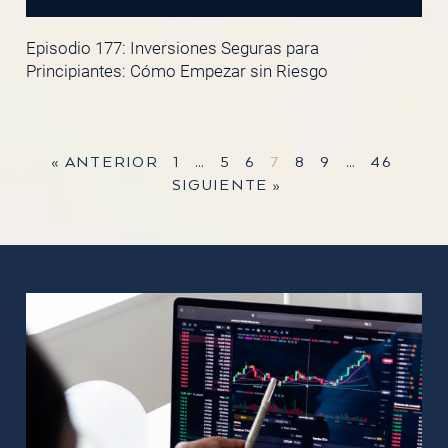
Episodio 177: Inversiones Seguras para
Principiantes: Cómo Empezar sin Riesgo
« ANTERIOR
1
…
5
6
7
8
9
…
46
SIGUIENTE »