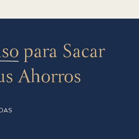
aso
para Sacar
us Ahorros
DAS