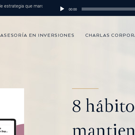
rategia que marca la diferencia
Reproductor
Episodio 215: De 100 mil dólares al m
00:00
de
audio
ASESORÍA EN INVERSIONES
CHARLAS CORPOR
8 hábito
mantiene