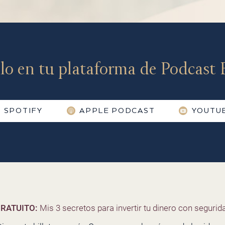
lo en tu plataforma de Podcast F
SPOTIFY
APPLE PODCAST
YOUTU
RATUITO:
Mis 3 secretos para invertir tu dinero con segurida