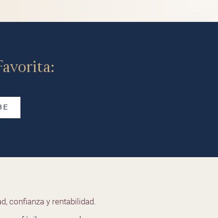
avorita:
BE
d, confianza y rentabilidad.