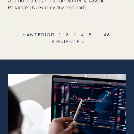
¿Cómo te afectan los cambios en la CSS de
Panamá? | Nueva Ley 462 explicada
« ANTERIOR
1
2
3
4
5
…
46
SIGUIENTE »