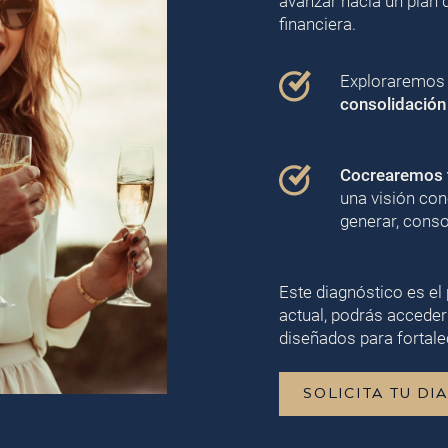
avanzar hacia un plan 
financiera.
Exploraremos j
consolidación
Cocrearemos t
una visión con
generar, conso
Este diagnóstico es el 
actual, podrás acceder
diseñados para fortalec
SOLICITA TU DI