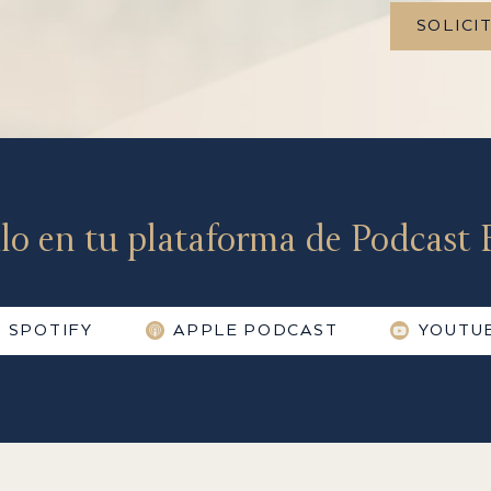
SOLICI
lo en tu plataforma de Podcast F
SPOTIFY
APPLE PODCAST
YOUTU