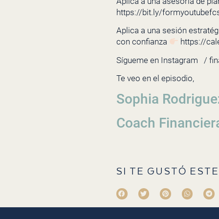
Aplica a una asesoría de pla
https://bit.ly/formyoutubefc
Aplica a una sesión estratégi
con confianza
https://ca
Sígueme en Instagram
/ fi
Te veo en el episodio,
Sophia Rodrigue
Coach Financier
SI TE GUSTÓ ESTE