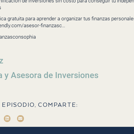
nificación de inversiones sin costo para conseguir tu indepe
s
ca gratuita para aprender a organizar tus finanzas personales 
lendly.com/asesor-finanzasc…
nanzasconsophia
z
a y Asesora de Inversiones
 EPISODIO, COMPARTE: