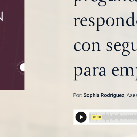
responde
con segu
para em
Por:
Sophia Rodríguez
, Ase