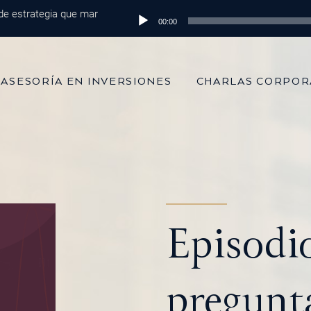
strategia que marca la diferencia
Reproductor
Episodio 215: De 100 mil dólares a
00:00
de
audio
ASESORÍA EN INVERSIONES
CHARLAS CORPOR
Episodi
pregunt