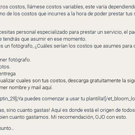
ros costos, llámese costos variables, este varía dependiendo
o de los costos que incurres a la hora de poder prestar tus s
cesitas personal especializado para prestar un servicio, el p
ue tendrás que asumir en ese momento.
es un fotógrafo, ¿Cuáles serían los costos que asumes para 
mer fotógrafo.
otos.
entrega
sualizar cuales son tus costos, descarga gratuitamente la sigu
imer nombre y mail aquí.
ptin_29]
¡Ya puedes comenzar a usar tu plantilla!
[/et_bloom_l
s, sino cuanto gastas! Aquí es donde está el origen de todos
bien cuanto gastamos. Mi recomendación, OJO con esto.
 punto…