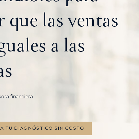
 que las ventas
guales a las
as
sora financiera
TA TU DIAGNÓSTICO SIN COSTO