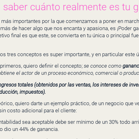
n saber cuánto realmente es tu 
s más importantes por la que comenzamos a poner en march
emás de hacer algo que nos encanta y apasiona, es ¡Poder gan
ivo final es que este, se convierta en tu única o principal fu
os tres conceptos es super importante, y en particular este ú
imeros, quiero definir el concepto;
se conoce como
gananc
btiene el actor de un proceso económico, comercial o produc
ingresos totales (obtenidos por las ventas, los intereses de inv
oducción, impuestos)
.
órico, quiero darte un ejemplo práctico, de un negocio que v
sin costo adicional para el cliente:
ntabilidad sea aceptable debe ser mínimo de un 30% todo arri
o dio un 44% de ganancia.