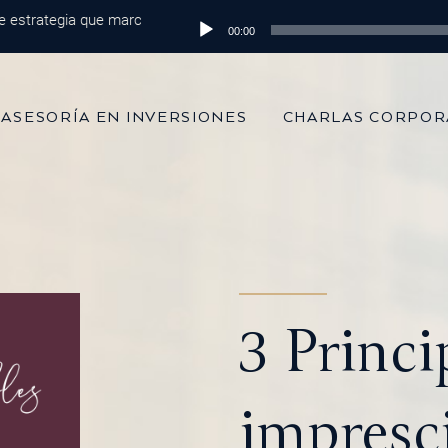
trategia que marca la diferencia
Reproductor
Episodio 215: De 100 mil dólares al
00:00
de
audio
ASESORÍA EN INVERSIONES
CHARLAS CORPOR
3 Princi
impresc