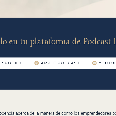
lo en tu plataforma de Podcast F
SPOTIFY
APPLE PODCAST
YOUTU
docencia acerca de la manera de como los emprendedores p