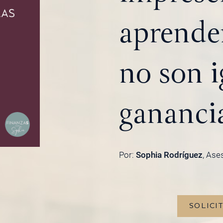
aprender
no son i
gananci
Por:
Sophia Rodríguez
, Ase
SOLICI