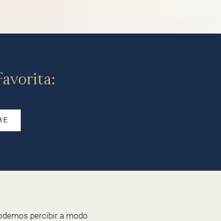
avorita:
BE
odemos percibir a modo