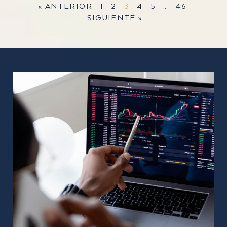
« ANTERIOR
1
2
3
4
5
…
46
SIGUIENTE »