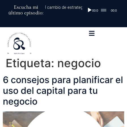
Escucha mi
 mil dólares al millón: el cambio de estrategia que marca la diferenci
Reproductor
00:00
00:00
último episodio:
de
audio
Etiqueta:
negocio
6 consejos para planificar el
uso del capital para tu
negocio