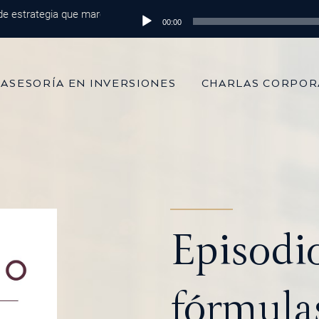
rategia que marca la diferencia
Reproductor
Episodio 215: De 100 mil dólares al 
00:00
de
audio
ASESORÍA EN INVERSIONES
CHARLAS CORPOR
Episodi
fórmula