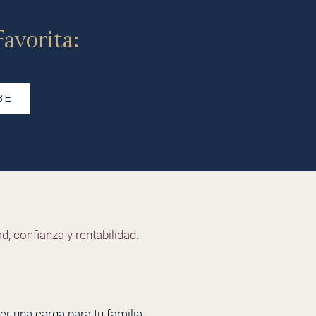
avorita:
BE
d, confianza y rentabilidad.
er una carga para tu familia,