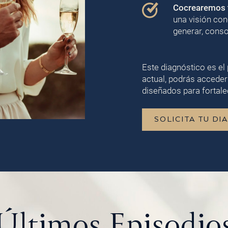
Cocrearemos t
una visión con
generar, conso
Este diagnóstico es el 
actual, podrás acceder
diseñados para fortalec
SOLICITA TU DI
Últimos
Episodio