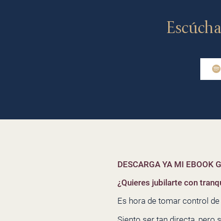
Escúcha
DESCARGA YA MI EBOOK G
¿Quieres jubilarte con tranqu
Es hora de tomar control de t
Siento ser tan directa, pero 