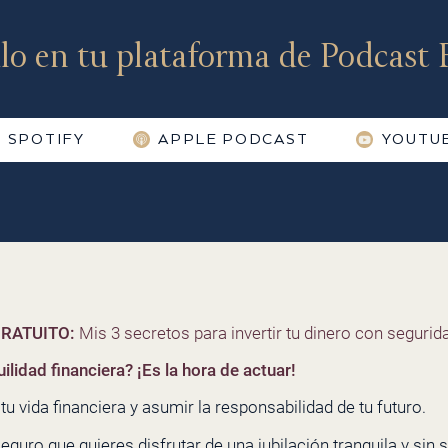
lo en tu plataforma de Podcast F
SPOTIFY
APPLE PODCAST
YOUTU
RATUITO:
Mis 3 secretos para invertir tu dinero con segurida
ilidad financiera? ¡Es la hora de actuar!
u vida financiera y asumir la responsabilidad de tu futuro.
seguro que quieres disfrutar de una jubilación tranquila y sin s