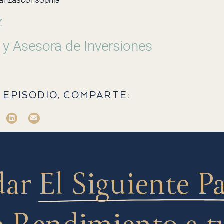
nanzasconsophia
z
 y Asesora de Inversiones
 EPISODIO, COMPARTE:
dar
El Siguiente P