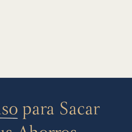
aso
para Sacar