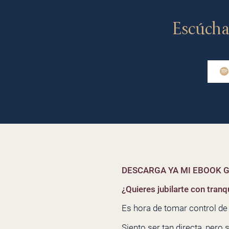
Escúcha
DESCARGA YA MI EBOOK G
¿Quieres jubilarte con tranqu
Es hora de tomar control de t
Siento ser tan directa, pero 