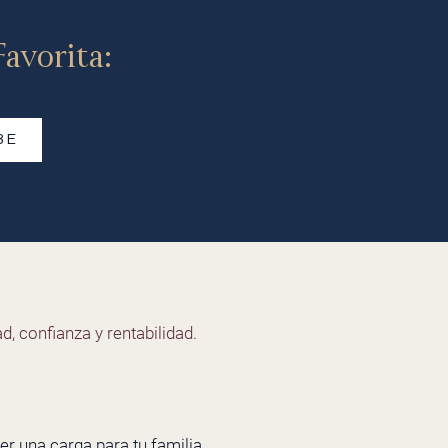
avorita:
BE
d, confianza y rentabilidad.
er una carga para tu familia,