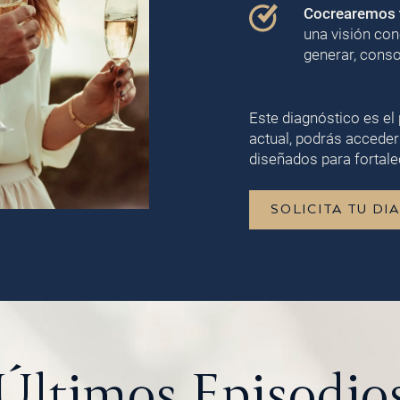
Cocrearemos t
una visión con
generar, conso
Este diagnóstico es el 
actual, podrás acceder
diseñados para fortalec
SOLICITA TU DI
Últimos
Episodio