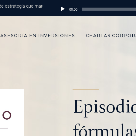
trategia que marca la diferencia
Reproductor
Episodio 215: De 100 mil dólares al 
00:00
de
audio
ASESORÍA EN INVERSIONES
CHARLAS CORPOR
Episodi
fórmula