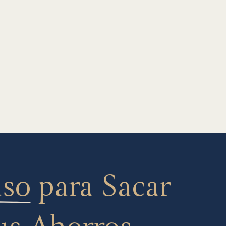
aso
para Sacar