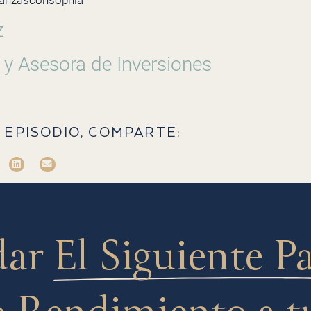
nanzasconsophia
z
 y Asesora de Inversiones
 EPISODIO, COMPARTE:
dar
El Siguiente P