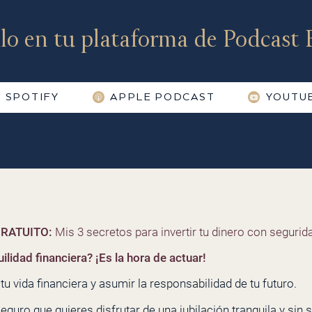
lo en tu plataforma de Podcast F
SPOTIFY
APPLE PODCAST
YOUTU
RATUITO:
Mis 3 secretos para invertir tu dinero con segurida
ilidad financiera? ¡Es la hora de actuar!
u vida financiera y asumir la responsabilidad de tu futuro.
seguro que quieres disfrutar de una jubilación tranquila y sin s