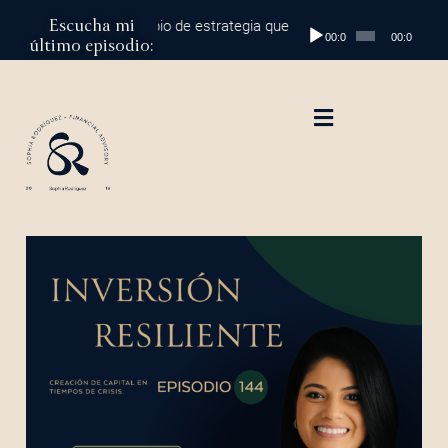
Escucha mi
 al millón: el cambio de estrategia que marca la diferencia
Reproductor
Episodio
00:00
00:00
último episodio:
de
audio