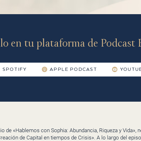
lo en tu plataforma de Podcast F
SPOTIFY
APPLE PODCAST
YOUTU
io de «Hablemos con Sophia: Abundancia, Riqueza y Vida», 
 Creación de Capital en tiempos de Crisis». A lo largo del epi