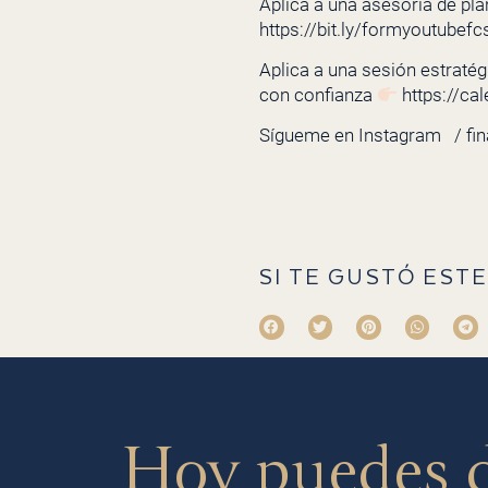
Aplica a una asesoría de pla
https://bit.ly/formyoutubefc
Aplica a una sesión estratégi
con confianza
https://ca
Sígueme en Instagram
/ fi
SI TE GUSTÓ ESTE
Hoy puedes 