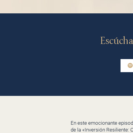
Escúcha
En este emocionante episod
de la «Inversión Resiliente: