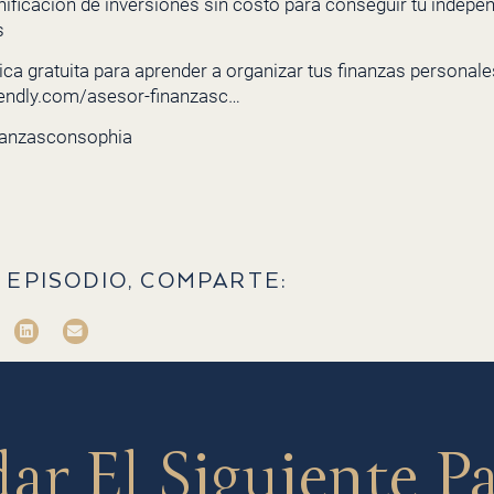
nificación de inversiones sin costo para conseguir tu indepe
s
ca gratuita para aprender a organizar tus finanzas personales 
lendly.com/asesor-finanzasc…
nanzasconsophia
 EPISODIO, COMPARTE:
dar
El Siguiente P