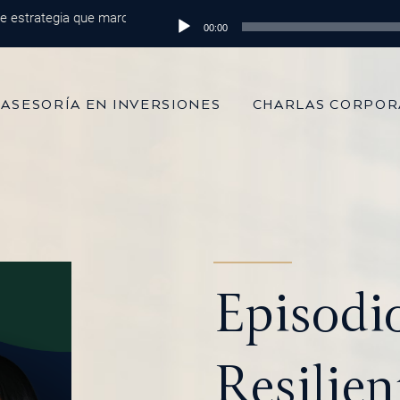
ategia que marca la diferencia
Reproductor
Episodio 215: De 100 mil dólares al m
00:00
de
audio
ASESORÍA EN INVERSIONES
CHARLAS CORPOR
Episodio
Resilien