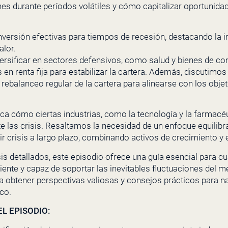
nes durante períodos volátiles y cómo capitalizar oportuni
versión efectivas para tiempos de recesión, destacando la 
alor.
sificar en sectores defensivos, como salud y bienes de co
s en renta fija para estabilizar la cartera. Además, discutimo
 rebalanceo regular de la cartera para alinearse con los objet
ca cómo ciertas industrias, como la tecnología y la farmacé
 las crisis. Resaltamos la necesidad de un enfoque equilibra
ir crisis a largo plazo, combinando activos de crecimiento y e
is detallados, este episodio ofrece una guía esencial para c
liente y capaz de soportar las inevitables fluctuaciones del 
obtener perspectivas valiosas y consejos prácticos para n
co.
L EPISODIO: