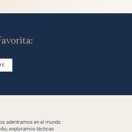
avorita:
BE
nos adentramos en el mundo
sodio, exploramos tácticas