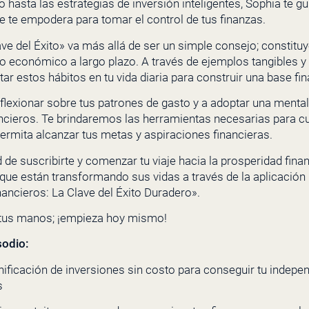
o hasta las estrategias de inversión inteligentes, Sophia te gu
e te empodera para tomar el control de tus finanzas.
ave del Éxito» va más allá de ser un simple consejo; consti
nto económico a largo plazo.
A través de ejemplos tangibles y
estos hábitos en tu vida diaria para construir una base fina
eflexionar sobre tus patrones de gasto y a adoptar una mental
ancieros. Te brindaremos las herramientas necesarias para cu
permita alcanzar tus metas y aspiraciones financieras.
d de suscribirte y comenzar tu viaje hacia la prosperidad fin
e están transformando sus vidas a través de la aplicación p
ancieros: La Clave del Éxito Duradero».
n tus manos; ¡empieza hoy mismo!
sodio:
nificación de inversiones sin costo para conseguir tu indepe
s