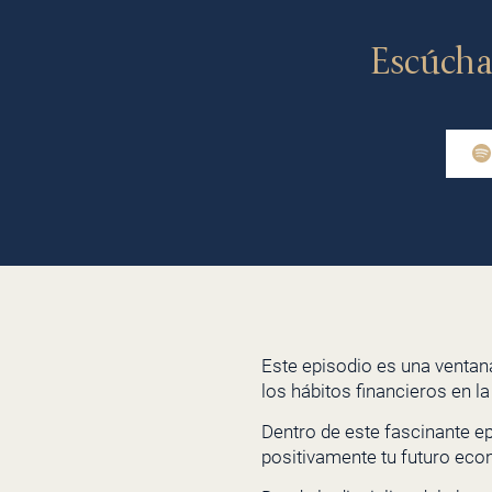
Escúcha
Este episodio es una ventan
los hábitos financieros en 
Dentro de este fascinante e
positivamente tu futuro ec