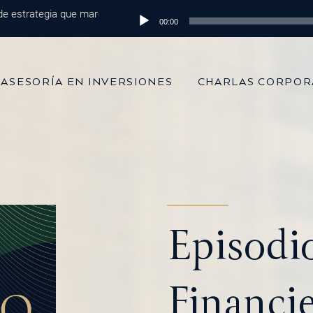
trategia que marca la diferencia
Reproductor
Episodio 215: De 100 mil dólares al 
00:00
de
audio
ASESORÍA EN INVERSIONES
CHARLAS CORPOR
Episodi
Financie