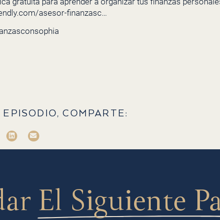
ca gratuita para aprender a organizar tus finanzas personales 
lendly.com/asesor-finanzasc…
nanzasconsophia
 EPISODIO, COMPARTE:
dar
El Siguiente P