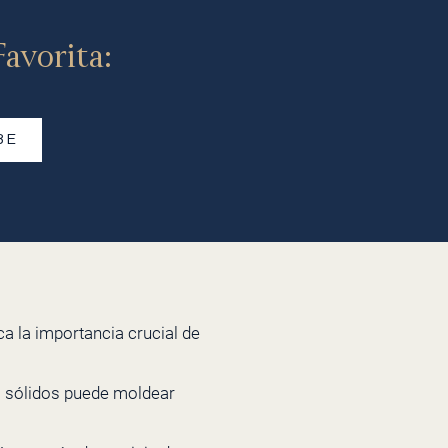
avorita:
BE
a la importancia crucial de
s sólidos puede moldear