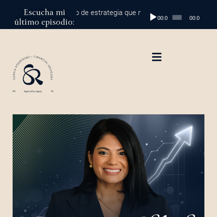
Escucha mi
l millón: el cambio de estrategia que marca la diferencia
Reproductor
Episodio 2
00:00
00:00
último episodio:
de
audio