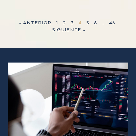
« ANTERIOR
1
2
3
4
5
6
…
46
SIGUIENTE »