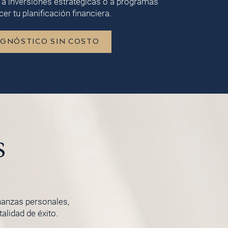
 a inversiones estratégicas o a programas
er tu planificación financiera.
AGNÓSTICO SIN COSTO
s
inanzas personales,
lidad de éxito.