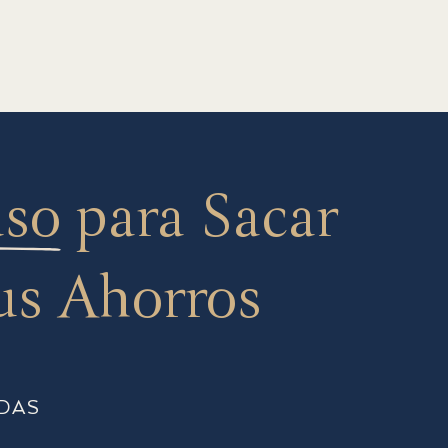
aso
para Sacar
us Ahorros
DAS