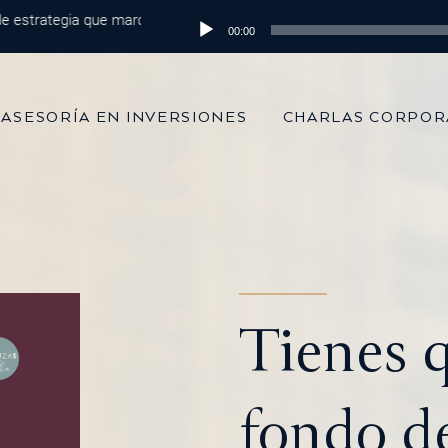
rategia que marca la diferencia
Reproductor
Episodio 215: De 100 mil dólares al 
00:00
de
audio
ASESORÍA EN INVERSIONES
CHARLAS CORPOR
Tienes 
fondo d