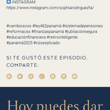
INSTAGRAM
https://www.instagram.com/sophiarodriguezfa/
#cambioscss #ley462panamá #sistemadepensiones
#reformacss #finanzaspanamá #jubilaciónsegura
#educaciónfinanciera #retirointeligente
#panamá2025 #cssexplicado
SI TE GUSTÓ ESTE EPISODIO,
COMPARTE:
Hoy puedes dar