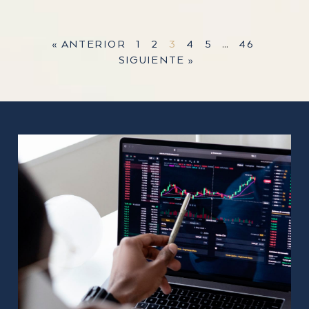
« ANTERIOR
1
2
3
4
5
…
46
SIGUIENTE »