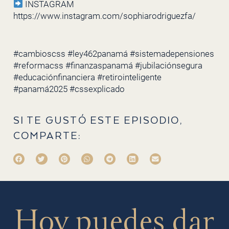
INSTAGRAM
https://www.instagram.com/sophiarodriguezfa/
#cambioscss #ley462panamá #sistemadepensiones
#reformacss #finanzaspanamá #jubilaciónsegura
#educaciónfinanciera #retirointeligente
#panamá2025 #cssexplicado
SI TE GUSTÓ ESTE EPISODIO,
COMPARTE:
Hoy puedes dar