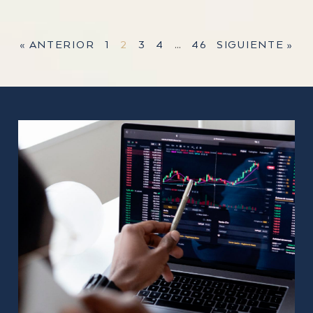
« ANTERIOR
1
2
3
4
…
46
SIGUIENTE »